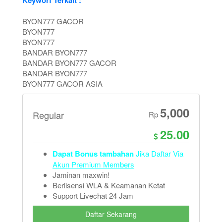
Keyworf Terkait :
BYON777 GACOR
BYON777
BYON777
BANDAR BYON777
BANDAR BYON777 GACOR
BANDAR BYON777
BYON777 GACOR ASIA
5,000
Regular
Rp
25.00
Dapat Bonus tambahan
Jika Daftar Via
Akun Premium Members
Jaminan maxwin!
Berlisensi WLA & Keamanan Ketat
Support Livechat 24 Jam
Daftar Sekarang