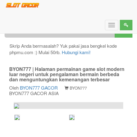
BYON777 | Halaman permainan game slot modern
luar negeri untuk pengalaman bermain berbeda dan
menguntungkan kemenangan terbesar
Toggle
navigation
Skrip Anda bermasalah? Yuk pakai jasa bengkel kode
phpmu.com :) Mulai 50rb.
Hubungi kami!
BYON777 | Halaman permainan game slot modern
luar negeri untuk pengalaman bermain berbeda
dan menguntungkan kemenangan terbesar
Oleh
BYON777 GACOR
BYON777
BYON777 GACOR ASIA