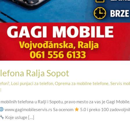
lefona Ralja Sopot
lefon?
,
Losi punjaci za telefon
,
Oprema za mobilne telefone
,
Servis mob
c
 mobilnih telefona u Ralji i Sopotu, pravo mesto za vas je Gagi Mobile
www.gagimobileservis.rs Sa ocenom
5.0 i preko 100 zadovoljnih
Koje usluge […]