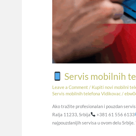
Servis mobilnih te
Leave a Comment
/
Kupiti novi mobilni te
Servis mobilnih telefona Vidikovac
/
ebw0
Ako tražite profesionalan i pouzdan servis
Ralja 11233, Srbija
+381 61 556 6133
najpouzdanijih servisa u ovom delu Srbije.