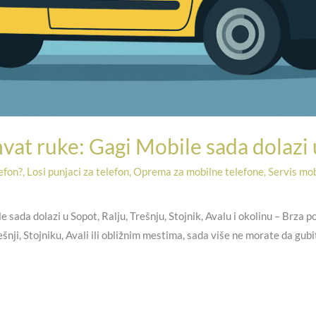
hvat ruke: Gagi Mobile sada dolazi
lefon?
,
Losi punjaci za telefon
,
Oprema za mobilne telefone
,
Servis mob
e sada dolazi u Sopot, Ralju, Trešnju, Stojnik, Avalu i okolinu – Brza
rešnji, Stojniku, Avali ili obližnim mestima, sada više ne morate da g