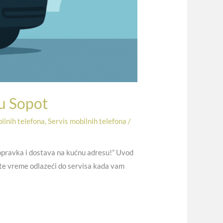
 u Sopot
ilnih telefona
,
Servis mobilnih telefona
/
 popravka i dostava na kućnu adresu!” Uvod
ubite vreme odlazeći do servisa kada vam