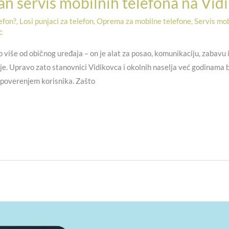
n servis mobilnih telefona na Vid
lefon?
,
Losi punjaci za telefon
,
Oprema za mobilne telefone
,
Servis mob
c
više od običnog uređaja – on je alat za posao, komunikaciju, zabavu 
je. Upravo zato stanovnici Vidikovca i okolnih naselja već godinama b
 poverenjem korisnika. Zašto