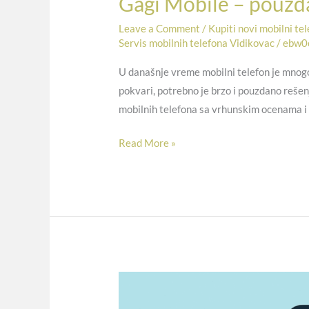
Gagi Mobile – pouzda
Leave a Comment
/
Kupiti novi mobilni te
Servis mobilnih telefona Vidikovac
/
ebw0
U današnje vreme mobilni telefon je mnogo 
pokvari, potrebno je brzo i pouzdano rešen
mobilnih telefona sa vrhunskim ocenama i
Read More »
Mobilni
servis