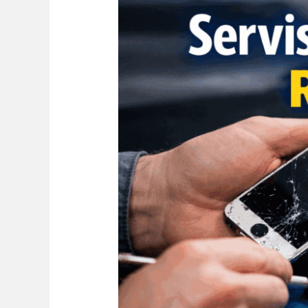
Servis
mobilnih
telefona
Ralja
Sopot