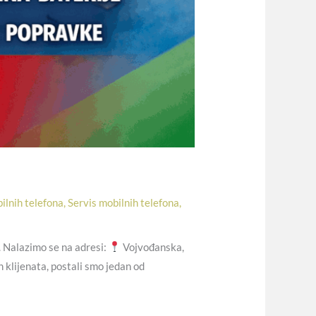
ilnih telefona
,
Servis mobilnih telefona
,
. Nalazimo se na adresi:
Vojvođanska,
 klijenata, postali smo jedan od