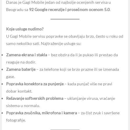
Danas je Gagi Mobile jedan od najbolje ocenjenih servisa u
Beogradu sa
92 Google recenzije i prosečnom ocenom 5.0
.
Koje usluge nudimo?
U Gagi Mobile servisu popravke se obavljaju brzo, često u roku od
samo nekoliko sati. Najtraženije usluge su:
Zamena ekrana i stakla
– bez obzira da li je pukao ili prestao da
reaguje na dodir.
Zamena baterije
– za telefone koji se brzo prazne ili se iznenada
gase.
Popravka konektora za punjenje
– kada punjač više ne pravi
dobar kontakt.
Rešavanje softverskih problema
– uklanjanje virusa, vraćanje
sistema u normalu.
Popravka zvučnika, mikrofona i kamera
– za čist zvuk i savršene
fotografije.