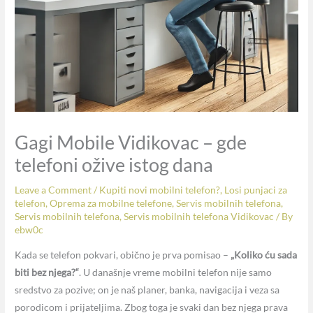
Gagi Mobile Vidikovac – gde
telefoni ožive istog dana
Leave a Comment
/
Kupiti novi mobilni telefon?
,
Losi punjaci za
telefon
,
Oprema za mobilne telefone
,
Servis mobilnih telefona
,
Servis mobilnih telefona
,
Servis mobilnih telefona Vidikovac
/ By
ebw0c
Kada se telefon pokvari, obično je prva pomisao –
„Koliko ću sada
biti bez njega?“
. U današnje vreme mobilni telefon nije samo
sredstvo za pozive; on je naš planer, banka, navigacija i veza sa
porodicom i prijateljima. Zbog toga je svaki dan bez njega prava