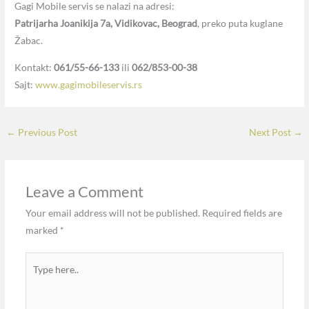
Gagi Mobile servis se nalazi na adresi:
Patrijarha Joanikija 7a, Vidikovac, Beograd
, preko puta kuglane
Žabac.
Kontakt:
061/55-66-133
ili
062/853-00-38
Sajt:
www.gagimobileservis.rs
←
Previous Post
Next Post
→
Leave a Comment
Your email address will not be published.
Required fields are
marked
*
Type
here..