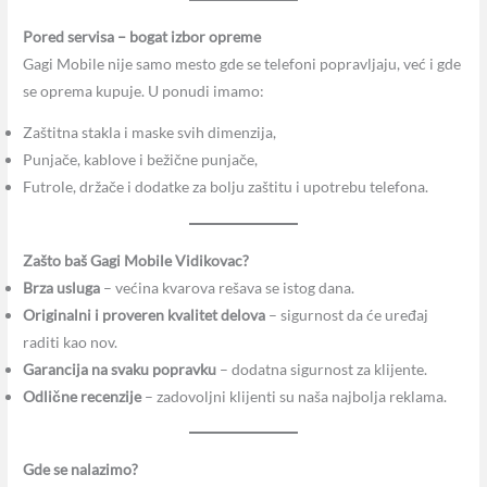
Pored servisa – bogat izbor opreme
Gagi Mobile nije samo mesto gde se telefoni popravljaju, već i gde
se oprema kupuje. U ponudi imamo:
Zaštitna stakla i maske svih dimenzija,
Punjače, kablove i bežične punjače,
Futrole, držače i dodatke za bolju zaštitu i upotrebu telefona.
Zašto baš Gagi Mobile Vidikovac?
Brza usluga
– većina kvarova rešava se istog dana.
Originalni i proveren kvalitet delova
– sigurnost da će uređaj
raditi kao nov.
Garancija na svaku popravku
– dodatna sigurnost za klijente.
Odlične recenzije
– zadovoljni klijenti su naša najbolja reklama.
Gde se nalazimo?