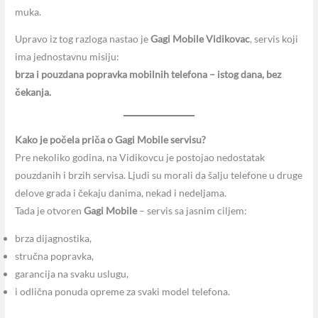
muka.
Upravo iz tog razloga nastao je
Gagi Mobile Vidikovac
, servis koji
ima jednostavnu misiju:
brza i pouzdana popravka mobilnih telefona – istog dana, bez
čekanja.
Kako je počela priča o Gagi Mobile servisu?
Pre nekoliko godina, na Vidikovcu je postojao nedostatak
pouzdanih i brzih servisa. Ljudi su morali da šalju telefone u druge
delove grada i čekaju danima, nekad i nedeljama.
Tada je otvoren
Gagi Mobile
– servis sa jasnim ciljem:
brza dijagnostika,
stručna popravka,
garancija na svaku uslugu,
i odlična ponuda opreme za svaki model telefona.