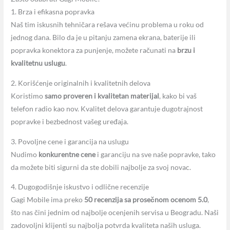
1. Brza i efikasna popravka
Naš tim iskusnih tehničara rešava većinu problema u roku od
jednog dana. Bilo da je u pitanju zamena ekrana, baterije ili
popravka konektora za punjenje, možete računati na
brzu i
kvalitetnu uslugu
.
2. Korišćenje originalnih i kvalitetnih delova
Koristimo
samo proveren i kvalitetan materijal
, kako bi vaš
telefon radio kao nov. Kvalitet delova garantuje dugotrajnost
popravke i bezbednost vašeg uređaja.
3. Povoljne cene i garancija na uslugu
Nudimo
konkurentne cene
i garanciju na sve naše popravke, tako
da možete biti sigurni da ste dobili najbolje za svoj novac.
4. Dugogodišnje iskustvo i odlične recenzije
Gagi Mobile ima preko
50 recenzija sa prosečnom ocenom 5.0
,
što nas čini jednim od najbolje ocenjenih servisa u Beogradu. Naši
zadovoljni klijenti su najbolja potvrda kvaliteta naših usluga.