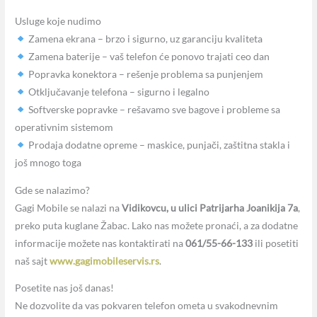
Usluge koje nudimo
Zamena ekrana – brzo i sigurno, uz garanciju kvaliteta
Zamena baterije – vaš telefon će ponovo trajati ceo dan
Popravka konektora – rešenje problema sa punjenjem
Otključavanje telefona – sigurno i legalno
Softverske popravke – rešavamo sve bagove i probleme sa
operativnim sistemom
Prodaja dodatne opreme – maskice, punjači, zaštitna stakla i
još mnogo toga
Gde se nalazimo?
Gagi Mobile se nalazi na
Vidikovcu, u ulici Patrijarha Joanikija 7a
,
preko puta kuglane Žabac. Lako nas možete pronaći, a za dodatne
informacije možete nas kontaktirati na
061/55-66-133
ili posetiti
naš sajt
www.gagimobileservis.rs
.
Posetite nas još danas!
Ne dozvolite da vas pokvaren telefon ometa u svakodnevnim