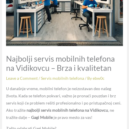
Najbolji servis mobilnih telefona
na Vidikovcu – Brza i kvalitetan
Leave a Comment
/
Servis mobilnih telefona
/ By
ebw0c
U današnje vreme, mobilni telefon je neizostavan deo našeg
života. Kada se telefon pokvari, važno je pronaći pouzdan i brz
servis koji će problem rešiti profesionalno i po pristupačnoj ceni.
Ako tražite
najbolji servis mobilnih telefona na Vidikovcu
, ne
tražite dalje –
Gagi Mobile
je pravo mesto za vas!
Zašto odabrati Gagi Mobile?