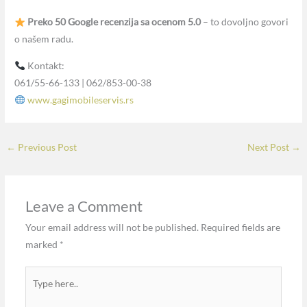
Preko 50 Google recenzija sa ocenom 5.0
– to dovoljno govori
o našem radu.
Kontakt:
061/55-66-133 | 062/853-00-38
www.gagimobileservis.rs
←
Previous Post
Next Post
→
Leave a Comment
Your email address will not be published.
Required fields are
marked
*
Type
here..