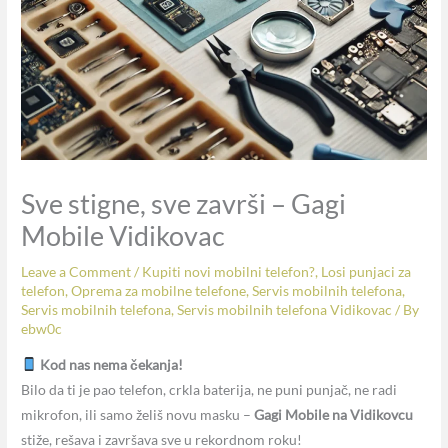
Sve stigne, sve završi – Gagi
Mobile Vidikovac
Leave a Comment
/
Kupiti novi mobilni telefon?
,
Losi punjaci za
telefon
,
Oprema za mobilne telefone
,
Servis mobilnih telefona
,
Servis mobilnih telefona
,
Servis mobilnih telefona Vidikovac
/ By
ebw0c
Kod nas nema čekanja!
Bilo da ti je pao telefon, crkla baterija, ne puni punjač, ne radi
mikrofon, ili samo želiš novu masku –
Gagi Mobile na Vidikovcu
stiže, rešava i završava sve u rekordnom roku!