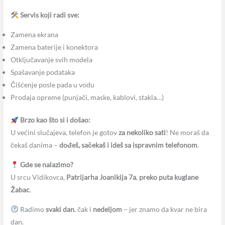
Servis koji radi sve:
Zamena ekrana
Zamena baterije i konektora
Otključavanje svih modela
Spašavanje podataka
Čišćenje posle pada u vodu
Prodaja opreme (punjači, maske, kablovi, stakla…)
Brzo kao što si i došao:
U većini slučajeva, telefon je gotov
za nekoliko sati
! Ne moraš da
čekaš danima –
dođeš, sačekaš i ideš sa ispravnim telefonom
.
Gde se nalazimo?
U srcu Vidikovca,
Patrijarha Joanikija 7a
,
preko puta kuglane
Žabac
.
Radimo
svaki dan
, čak i
nedeljom
– jer znamo da kvar ne bira
dan.