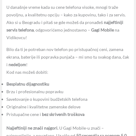
U današnje vreme kada su cene telefona visoke, mnogi traže
povoljnu, a kvalitetnu opciju – kako za kupovinu, tako i za servis.
Ako si u Beogradu i pitaš se gde možeš da pronađeš
najjeftiniji
servis telefona
, odgovorićemo jednostavno –
Gagi Mobile
na
Vidikovcu!
Bilo da ti je potreban nov telefon po pristupačnoj ceni, zamena
ekrana, baterije ili popravka punjača – mi smo tu svakog dana, čak
i
nedeljom
!
Kod nas možeš dobiti:
Besplatnu dijagnostiku
Brzu i profesionalnu popravku
Savetovanje o kupovini budžetskih telefona
Originalne i kvalitetne zamenske delove
Pristupačne cene i
bez skrivenih troškova
Najjeftiniji ne znači najgori.
U Gagi Mobile-u znači –
najpovoljnije, a pouzdano. Uz više od
50 recenzija sa ocenom 5.0
,