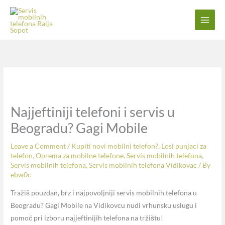
Skip
to
content
Najjeftiniji telefoni i servis u
Beogradu? Gagi Mobile
Leave a Comment
/
Kupiti novi mobilni telefon?
,
Losi punjaci za
telefon
,
Oprema za mobilne telefone
,
Servis mobilnih telefona
,
Servis mobilnih telefona
,
Servis mobilnih telefona Vidikovac
/ By
ebw0c
Tražiš pouzdan, brz i najpovoljniji servis mobilnih telefona u
Beogradu? Gagi Mobile na Vidikovcu nudi vrhunsku uslugu i
pomoć pri izboru najjeftinijih telefona na tržištu!