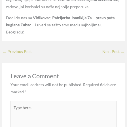
zadovoljni korisnici su naša najbolja preporuka.
Dođi do nas na
Vidikovac, Patrijarha Joanikija 7a
–
preko puta
kuglane Žabac
– i uveri se zašto smo među najboljima u
Beogradu!
←
Previous Post
Next Post
→
Leave a Comment
Your email address will not be published.
Required fields are
marked
*
Type
here..