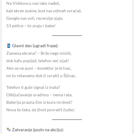
Na Vidikovcu nas lako nađeš,
kad ekran pukne, kod nas odmah svraćaš.
Google nas voli, recenzije sjaje,
53 petice – to znaju i babe!
Glavni deo (ugradi fraze):
Zamena ekrana? – Brže nego misliš,
dok kafu popiješ, telefon već sijaš!
Ako se ne puni – konektor je krivac,
mi to rešavamo dok ti svratiš u Šljivac.
Telefon ti gubi signal iz inata?
Otključavanje uradimo – nema rata.
Baterija prazna čim iz kuće mrdneš?
Nova te čeka, da život povratiš čudes’.
Zatvaranje (poziv na akciju):