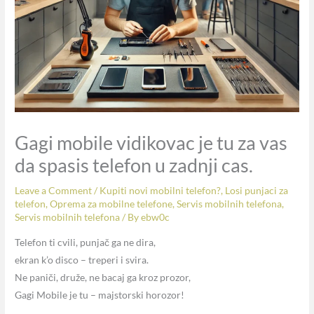
Gagi mobile vidikovac je tu za vas
da spasis telefon u zadnji cas.
Leave a Comment
/
Kupiti novi mobilni telefon?
,
Losi punjaci za
telefon
,
Oprema za mobilne telefone
,
Servis mobilnih telefona
,
Servis mobilnih telefona
/ By
ebw0c
Telefon ti cvili, punjač ga ne dira,
ekran k’o disco – treperi i svira.
Ne paniči, druže, ne bacaj ga kroz prozor,
Gagi Mobile je tu – majstorski horozor!