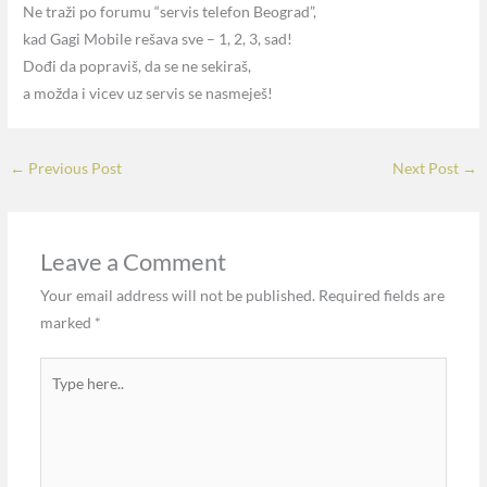
Ne traži po forumu “servis telefon Beograd”,
kad Gagi Mobile rešava sve – 1, 2, 3, sad!
Dođi da popraviš, da se ne sekiraš,
a možda i vicev uz servis se nasmeješ!
←
Previous Post
Next Post
→
Leave a Comment
Your email address will not be published.
Required fields are
marked
*
Type
here..