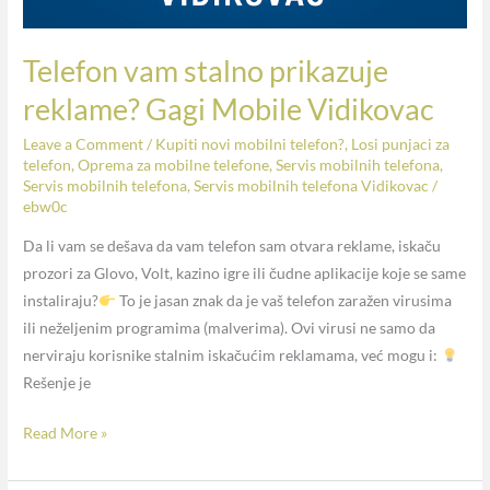
Telefon vam stalno prikazuje
reklame? Gagi Mobile Vidikovac
Leave a Comment
/
Kupiti novi mobilni telefon?
,
Losi punjaci za
telefon
,
Oprema za mobilne telefone
,
Servis mobilnih telefona
,
Servis mobilnih telefona
,
Servis mobilnih telefona Vidikovac
/
ebw0c
Da li vam se dešava da vam telefon sam otvara reklame, iskaču
prozori za Glovo, Volt, kazino igre ili čudne aplikacije koje se same
instaliraju?
To je jasan znak da je vaš telefon zaražen virusima
ili neželjenim programima (malverima). Ovi virusi ne samo da
nerviraju korisnike stalnim iskačućim reklamama, već mogu i:
Rešenje je
Read More »