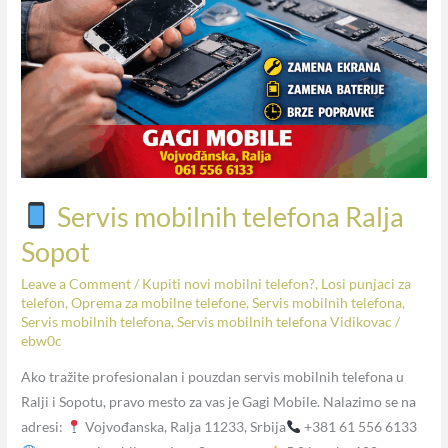
Ralja
Sopot
Servis mobilnih telefona Ralja
Sopot
Leave a Comment
/
Kupiti novi mobilni telefon?
,
Losi punjaci za
telefon
,
Oprema za mobilne telefone
,
Servis mobilnih telefona
,
Servis mobilnih telefona
,
Servis mobilnih telefona Vidikovac
/
ebw0c
Ako tražite profesionalan i pouzdan servis mobilnih telefona u
Ralji i Sopotu, pravo mesto za vas je Gagi Mobile. Nalazimo se na
adresi:
Vojvođanska, Ralja 11233, Srbija
+381 61 556 6133