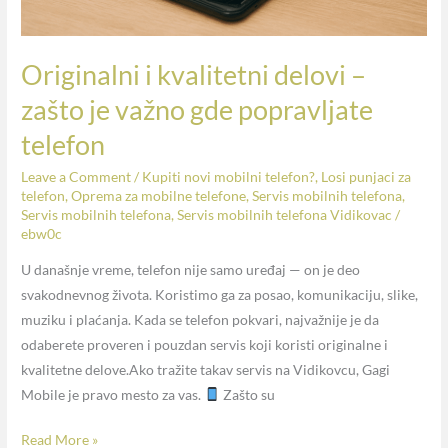
popravljate
telefon
Originalni i kvalitetni delovi –
zašto je važno gde popravljate
telefon
Leave a Comment
/
Kupiti novi mobilni telefon?
,
Losi punjaci za
telefon
,
Oprema za mobilne telefone
,
Servis mobilnih telefona
,
Servis mobilnih telefona
,
Servis mobilnih telefona Vidikovac
/
ebw0c
U današnje vreme, telefon nije samo uređaj — on je deo
svakodnevnog života. Koristimo ga za posao, komunikaciju, slike,
muziku i plaćanja. Kada se telefon pokvari, najvažnije je da
odaberete proveren i pouzdan servis koji koristi originalne i
kvalitetne delove.Ako tražite takav servis na Vidikovcu, Gagi
Mobile je pravo mesto za vas.
Zašto su
Read More »