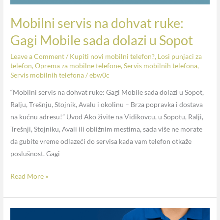
Mobilni servis na dohvat ruke:
Gagi Mobile sada dolazi u Sopot
Leave a Comment
/
Kupiti novi mobilni telefon?
,
Losi punjaci za
telefon
,
Oprema za mobilne telefone
,
Servis mobilnih telefona
,
Servis mobilnih telefona
/
ebw0c
“Mobilni servis na dohvat ruke: Gagi Mobile sada dolazi u Sopot,
Ralju, Trešnju, Stojnik, Avalu i okolinu – Brza popravka i dostava
na kućnu adresu!” Uvod Ako živite na Vidikovcu, u Sopotu, Ralji,
Trešnji, Stojniku, Avali ili obližnim mestima, sada više ne morate
da gubite vreme odlazeći do servisa kada vam telefon otkaže
poslušnost. Gagi
Read More »
Kako