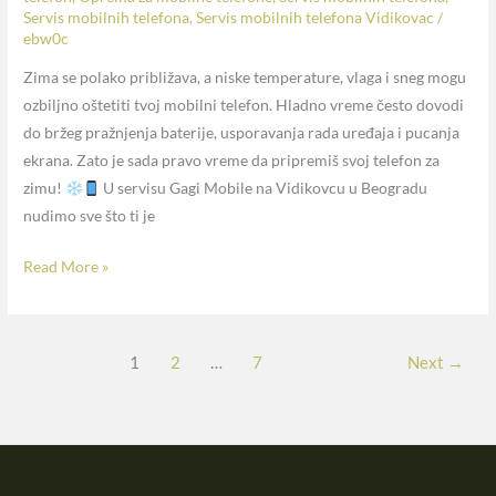
Servis mobilnih telefona
,
Servis mobilnih telefona Vidikovac
/
ebw0c
Zima se polako približava, a niske temperature, vlaga i sneg mogu
ozbiljno oštetiti tvoj mobilni telefon. Hladno vreme često dovodi
do bržeg pražnjenja baterije, usporavanja rada uređaja i pucanja
ekrana. Zato je sada pravo vreme da pripremiš svoj telefon za
zimu!
U servisu Gagi Mobile na Vidikovcu u Beogradu
nudimo sve što ti je
Read More »
1
2
…
7
Next
→