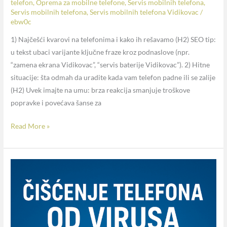
telefon
,
Oprema za mobilne telefone
,
Servis mobilnih telefona
,
Servis mobilnih telefona
,
Servis mobilnih telefona Vidikovac
/
ebw0c
1) Najčešći kvarovi na telefonima i kako ih rešavamo (H2) SEO tip:
u tekst ubaci varijante ključne fraze kroz podnaslove (npr.
“zamena ekrana Vidikovac”, “servis baterije Vidikovac”). 2) Hitne
situacije: šta odmah da uradite kada vam telefon padne ili se zalije
(H2) Uvek imajte na umu: brza reakcija smanjuje troškove
popravke i povećava šanse za
Read More »
Telefon
vam
stalno
prikazuje
reklame?