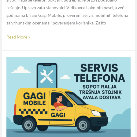
rešenje. Upravo zato stanovnici Vidikovca i okolnih naselja već
godinama biraju Gagi Mobile, provereni servis mobilnih telefona
sa vrhunskim ocenama i poverenjem korisnika. Zašto
Read More »
Mobilni
servis
na
dohvat
ruke:
Gagi
Mobile
sada
dolazi
u
Sopot