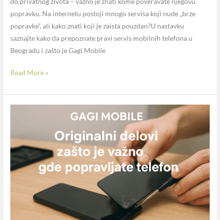
do privatnog života – važno je znati kome poveravate njegovu
popravku. Na internetu postoji mnogo servisa koji nude „brze
popravke“, ali kako znati koji je zaista pouzdan?U nastavku
saznajte kako da prepoznate pravi servis mobilnih telefona u
Beogradu i zašto je Gagi Mobile
Read More »
Originalni
i
kvalitetni
delovi
–
zašto
je
važno
gde