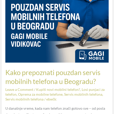
prepoznati
pouzdan
servis
mobilnih
telefona
u
Beogradu?
Kako prepoznati pouzdan servis
mobilnih telefona u Beogradu?
Leave a Comment
/
Kupiti novi mobilni telefon?
,
Losi punjaci za
telefon
,
Oprema za mobilne telefone
,
Servis mobilnih telefona
,
Servis mobilnih telefona
/
ebw0c
U današnje vreme, kada nam telefon znači gotovo sve – od posla