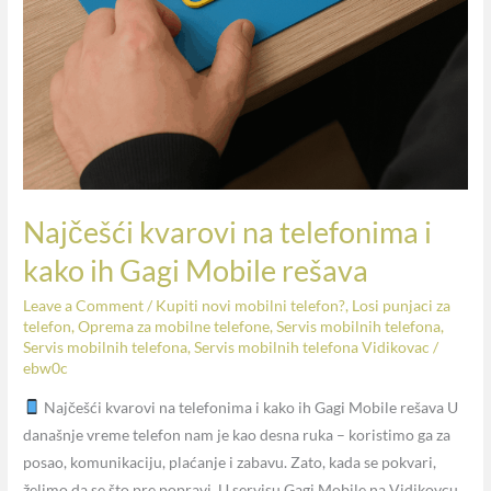
Najčešći kvarovi na telefonima i
kako ih Gagi Mobile rešava
Leave a Comment
/
Kupiti novi mobilni telefon?
,
Losi punjaci za
telefon
,
Oprema za mobilne telefone
,
Servis mobilnih telefona
,
Servis mobilnih telefona
,
Servis mobilnih telefona Vidikovac
/
ebw0c
Najčešći kvarovi na telefonima i kako ih Gagi Mobile rešava U
današnje vreme telefon nam je kao desna ruka – koristimo ga za
posao, komunikaciju, plaćanje i zabavu. Zato, kada se pokvari,
želimo da se što pre popravi. U servisu Gagi Mobile na Vidikovcu