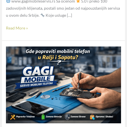
www.gagimobileservis.rs Sa ocenom
5.0 i preko 100
zadovoljnih klijenata, postali smo jedan od najpouzdanijih servisa
u ovom delu Srbije.
Koje usluge […]
Read More »
Gde
popraviti
mobilni
telefon
u
Ralji
i
Sopotu?